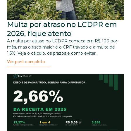
Multa por atraso no LCDPR em 
2026, fique atento
A multa por atraso no LCDPR começa em R$ 100 por 
mês, mas o risco maior é o CPF travado e a multa de 
1,5%. Veja o cálculo, os prazos e como evitar.
Ver post completo