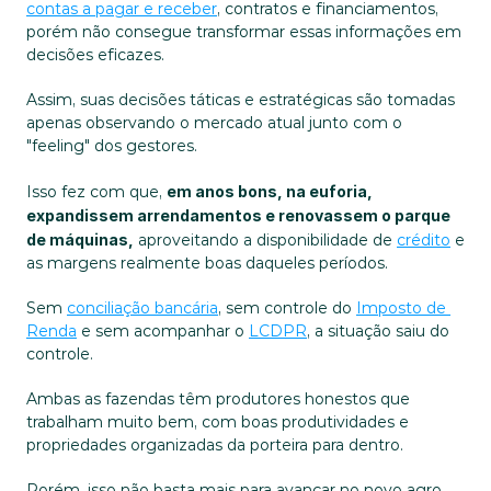
contas a pagar e receber
, contratos e financiamentos, 
porém não consegue transformar essas informações em 
decisões eficazes.
Assim, suas decisões táticas e estratégicas são tomadas 
apenas observando o mercado atual junto com o 
"feeling" dos gestores.
Isso fez com que, 
em anos bons, na euforia, 
expandissem arrendamentos e renovassem o parque 
de máquinas,
 aproveitando a disponibilidade de 
crédito
 e 
as margens realmente boas daqueles períodos. 
Sem 
conciliação bancária
, sem controle do 
Imposto de 
Renda
 e sem acompanhar o 
LCDPR
, a situação saiu do 
controle.
Ambas as fazendas têm produtores honestos que 
trabalham muito bem, com boas produtividades e 
propriedades organizadas da porteira para dentro.
Porém, isso não basta mais para avançar no novo agro.