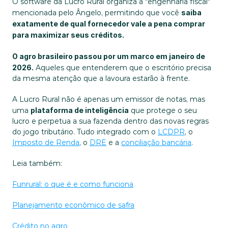
O software da Lucro Rural organiza a "engenharia fiscal" 
mencionada pelo Ângelo, permitindo que você 
saiba 
exatamente de qual fornecedor vale a pena comprar 
para maximizar seus créditos.
O agro brasileiro passou por um marco em janeiro de 
2026.
 Aqueles que entenderem que o escritório precisa 
da mesma atenção que a lavoura estarão à frente.
A Lucro Rural não é apenas um emissor de notas, mas 
uma 
plataforma de inteligência
 que protege o seu 
lucro e perpetua a sua fazenda dentro das novas regras 
do jogo tributário. Tudo integrado com o 
LCDPR
, o 
Imposto de Renda
, o 
DRE
 e a 
conciliação bancária
.
Leia também:
Funrural: o que é e como funciona
Planejamento econômico de safra
Crédito no agro